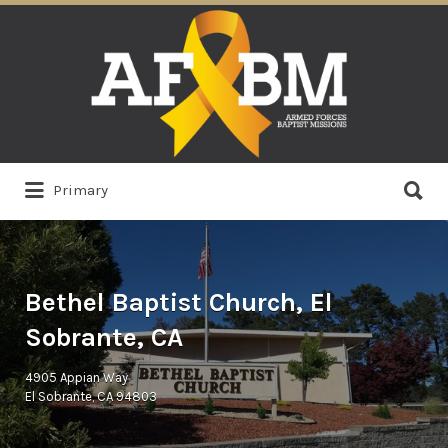
Search
for:
Search
Primary
for:
Bethel Baptist Church, El
Sobrante, CA
4905 Appian Way
El Sobrante, CA 94803