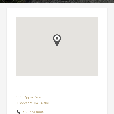
4905 Appian Way
El Sobrante, CA 94803
510-223-9550